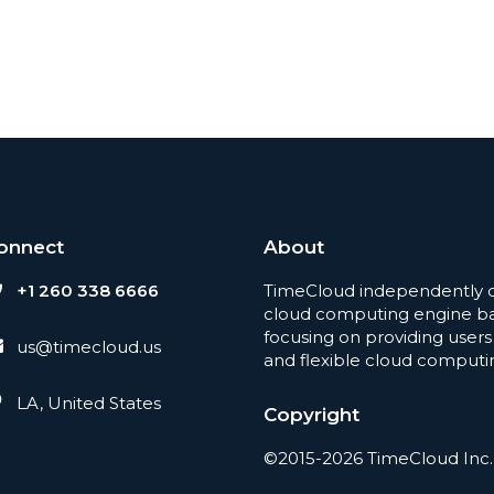
onnect
About
+1 260 338 6666
TimeCloud independently 
cloud computing engine ba
focusing on providing users 
us@timecloud.us
and flexible cloud computi
LA, United States
Copyright
©2015-2026 TimeCloud Inc.