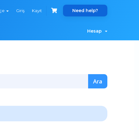
Need help?
kçe
Giriş
Kayıt
Hesap